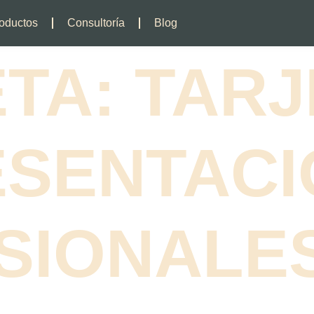
oductos
Consultoría
Blog
ETA:
TARJ
ESENTACI
SIONALE