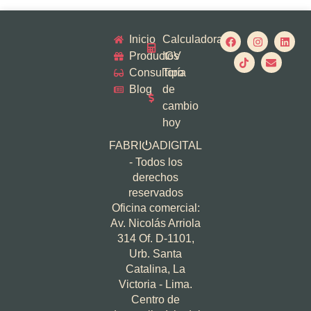
Inicio
Calculadora
Productos
IGV
Consultoría
Tipo
Blog
de
cambio
hoy
FABRI
ADIGITAL
⏻
- Todos los
derechos
reservados
Oficina comercial:
Av. Nicolás Arriola
314 Of. D-1101,
Urb. Santa
Catalina, La
Victoria - Lima.
Centro de