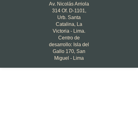
Av. Nicolás Arriola
314 Of. D-1101,
Urb. Santa
Catalina, La
Victoria - Lima.
Centro de
desarrollo: Isla del
Gallo 170, San
Miguel - Lima