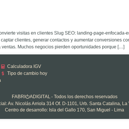
onvierte visitas en clientes Slug SEO: landing-page-enfocada
captar clientes, generar contactos y aumentar conversiones co
za ventas. Muchos negocios pierden oportunidades porque […]
Calculadora IGV
Tipo de cambio hoy
a
FABRI
ADIGITAL - Todos los derechos reservados
⏻
al: Av. Nicolás Arriola 314 Of. D-1101, Urb. Santa Catalina, La 
Centro de desarrollo: Isla del Gallo 170, San Miguel - Lima