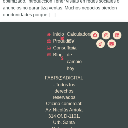
optimizado. Introducción Tener visitas en redes sociales o
anuncios no garantiza ventas. Muchos negocios pierden
oportunidades porque […]
Inicio
Calculadora
Productos
IGV
Consultoría
Tipo
Blog
de
cambio
hoy
FABRI
ADIGITAL
⏻
- Todos los
derechos
reservados
Oficina comercial:
Av. Nicolás Arriola
314 Of. D-1101,
Urb. Santa