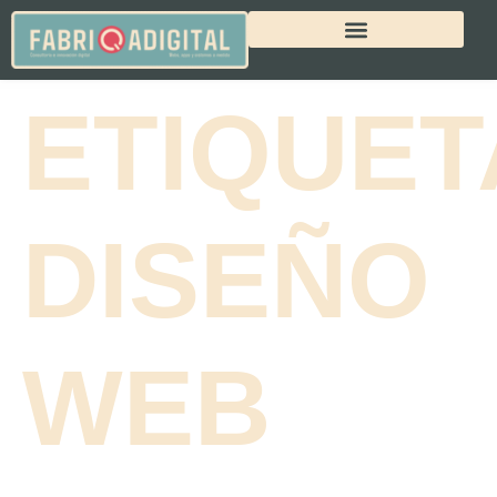
ETIQUET
DISEÑO
WEB