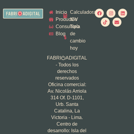
Inicio
Calculadora
Productos
IGV
Consultoría
Tipo
Blog
de
cambio
hoy
FABRI
ADIGITAL
⏻
- Todos los
derechos
reservados
Oficina comercial:
Av. Nicolás Arriola
314 Of. D-1101,
Urb. Santa
Catalina, La
Victoria - Lima.
Centro de
desarrollo: Isla del