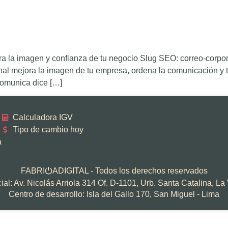
ora la imagen y confianza de tu negocio Slug SEO: correo-corpo
al mejora la imagen de tu empresa, ordena la comunicación y tr
 comunica dice […]
Calculadora IGV
Tipo de cambio hoy
a
FABRI
ADIGITAL - Todos los derechos reservados
⏻
al: Av. Nicolás Arriola 314 Of. D-1101, Urb. Santa Catalina, La 
Centro de desarrollo: Isla del Gallo 170, San Miguel - Lima