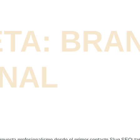
ETA:
BRA
NAL
proyecta profesionalismo desde el primer contacto Slug SEO: t