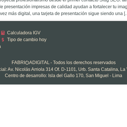
 presentación impresas de calidad ayudan a fortalecer tu imag
ez más digital, una tarjeta de presentación sigue siendo una [
Calculadora IGV
Tipo de cambio hoy
a
FABRI
ADIGITAL - Todos los derechos reservados
⏻
al: Av. Nicolás Arriola 314 Of. D-1101, Urb. Santa Catalina, La 
Centro de desarrollo: Isla del Gallo 170, San Miguel - Lima