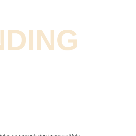
NDING
arjetas-de-presentacion-impresas Meta